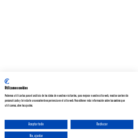
Utilizamos cookies
Podemos utilizarlas para el análisis de los datos de nuestros visitantes, para mejorar nuestro sitio web, mostrar contenido
personalizado y brindarle una excelente experiencia en el sitio web. Para obtener más información sobre las cookies que
utilizamos, abre los ajustes.
Aceptar todo
Rechazar
No, ajustar