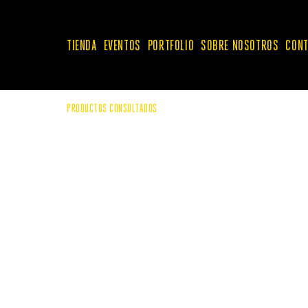
TIENDA
EVENTOS
PORTFOLIO
SOBRE NOSOTROS
CONT
RAMOS DE FLOR NATURAL
RAMOS DE FLOR PRESERVADA
PRODUCTOS CONSULTADOS
ACCESORIOS
WEDDING COLLECTION