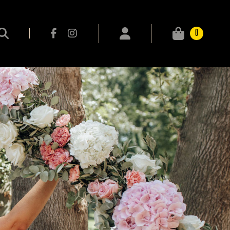
ESP
0