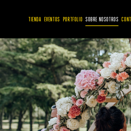
TIENDA
EVENTOS
PORTFOLIO
SOBRE NOSOTROS
CONT
RAMOS DE FLOR NATURAL
RAMOS DE FLOR PRESERVADA
ACCESORIOS
WEDDING COLLECTION